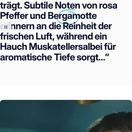
Sie.
trägt.
Subtile
Noten
von
rosa
Pfeffer
und
Bergamotte
erinnern
an
die
Reinheit
der
frischen
Luft,
während
ein
Hauch
Muskatellersalbei
für
aromatische
Tiefe
sorgt…“