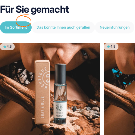
Für
Sie
gemacht
Im Sortiment
Das könnte Ihnen auch gefallen
Neueinführungen
4.8
4.8