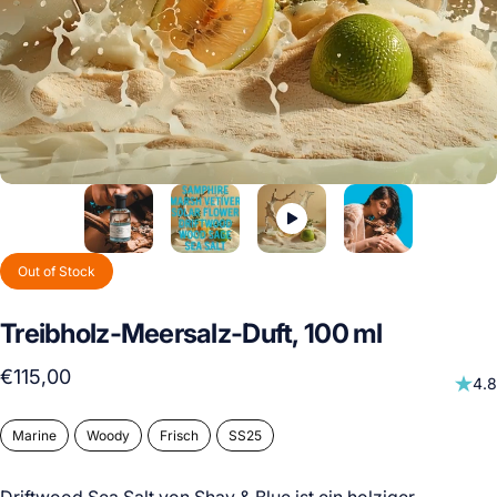
Out of Stock
Treibholz-Meersalz-Duft,
100
ml
€115,00
4.8
Marine
Woody
Frisch
SS25
Driftwood Sea Salt
von Shay & Blue ist ein
holziger