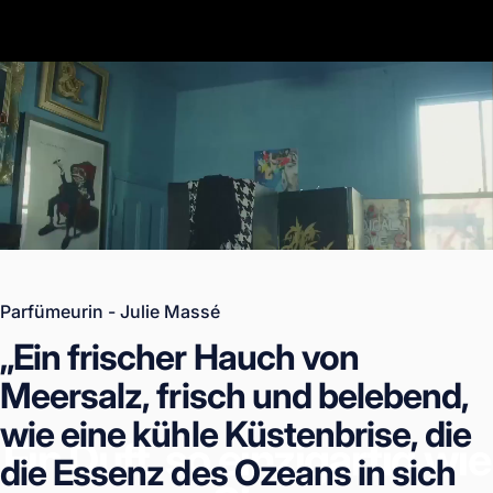
Parfümeurin - Julie Massé
„Ein
frischer
Hauch
von
Meersalz,
frisch
und
belebend,
wie
eine
kühle
Küstenbrise,
die
Ein Duft, so einzigartig wie
die
Essenz
des
Ozeans
in
sich