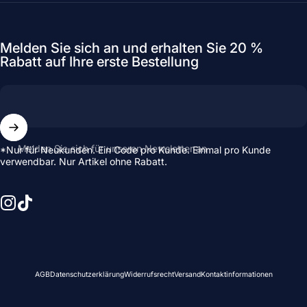
Melden Sie sich an und erhalten Sie 20 %
Rabatt auf Ihre erste Bestellung
Melden Sie sich für unseren Newsletter an
*Nur für Neukunden. Ein Code pro Kunde. Einmal pro Kunde
verwendbar. Nur Artikel ohne Rabatt.
Instagram
TikTok
© 2026 Shay & Blue EU
AGB
Datenschutzerklärung
Widerrufsrecht
Versand
Kontaktinformationen