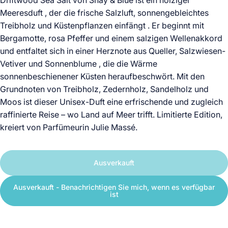
Meeresduft
, der die frische Salzluft, sonnengebleichtes
Treibholz und Küstenpflanzen einfängt
.
Er beginnt mit
Bergamotte, rosa Pfeffer und einem salzigen Wellenakkord
und entfaltet sich in einer Herznote aus
Queller, Salzwiesen-
Vetiver und Sonnenblume
, die die Wärme
sonnenbeschienener Küsten heraufbeschwört. Mit den
Grundnoten von
Treibholz, Zedernholz, Sandelholz und
Moos ist
dieser
Unisex-Duft
eine erfrischende und zugleich
raffinierte Reise – wo Land auf Meer trifft.
Limitierte Edition,
kreiert von Parfümeurin Julie Massé.
Ausverkauft
Ausverkauft - Benachrichtigen Sie mich, wenn es verfügbar
ist